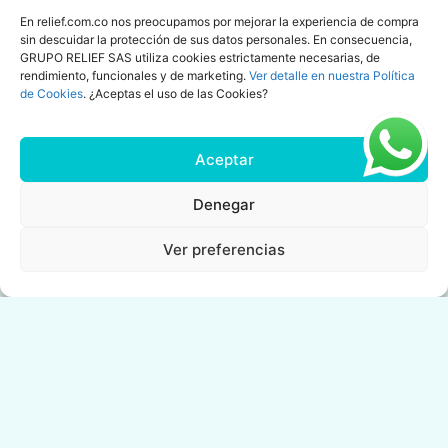
En relief.com.co nos preocupamos por mejorar la experiencia de compra
Nuevo
Nuevo
sin descuidar la protección de sus datos personales. En consecuencia,
GRUPO RELIEF SAS utiliza cookies estrictamente necesarias, de
rendimiento, funcionales y de marketing.
Ver detalle en nuestra Política
de Cookies
. ¿Aceptas el uso de las Cookies?
Aceptar
Denegar
Ver preferencias
KIT: 1 UÑAS SANAS + 1
Gel Fortalecedor de
FORTALECEDOR DE
Uñas
UÑAS
Mejora la hidratación,
Tratamiento y
resistencia y
fortalecimiento para el
apariencia de uñas