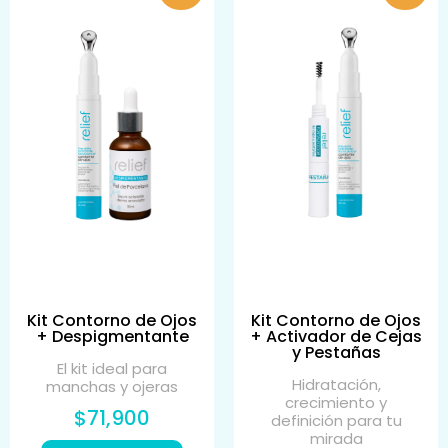
Kit Contorno de Ojos
Kit Contorno de Ojos
+ Despigmentante
+ Activador de Cejas
y Pestañas
El kit ideal para
Hidratación,
manchas y ojeras
crecimiento y
$71,900
definición para tu
mirada