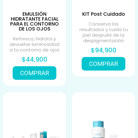
EMULSIÓN
KIT Post Cuidado
HIDRATANTE FACIAL
PARA EL CONTORNO
Conserva los
DE LOS OJOS
resultados y cuida tu
piel después de la
Refresca, hidrata y
despigmentación
devuelve luminosidad
$94,900
a tu contorno de ojos
$44,900
COMPRAR
COMPRAR