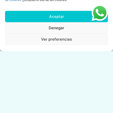
Aceptar
Denegar
Ver preferencias
KIT CABELLO: Evita la
KIT VIAJERO
caída y activa el
crecimiento
Shampoo + Blindaje
Capilar + Desodorante
Shampoo + Blindaje +
Pies + Protector Solar
Anticaída
$39,900
$79,900
COMPRAR
COMPRAR