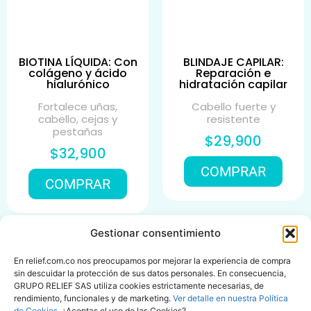
BIOTINA LÍQUIDA: Con
BLINDAJE CAPILAR:
colágeno y ácido
Reparación e
hialurónico
hidratación capilar
Fortalece uñas,
Cabello fuerte y
cabello, cejas y
resistente
pestañas
$29,900
$32,900
COMPRAR
COMPRAR
Gestionar consentimiento
En relief.com.co nos preocupamos por mejorar la experiencia de compra
sin descuidar la protección de sus datos personales. En consecuencia,
GRUPO RELIEF SAS utiliza cookies estrictamente necesarias, de
rendimiento, funcionales y de marketing.
Ver detalle en nuestra Política
de Cookies
. ¿Aceptas el uso de las Cookies?