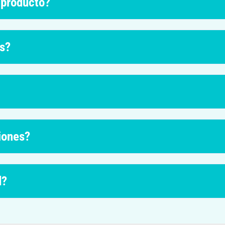
 producto?
os?
iones?
d?