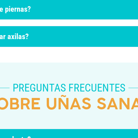
e piernas?
r axilas?
PREGUNTAS FRECUENTES
OBRE UÑAS SAN