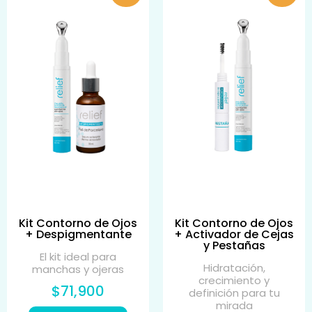
Kit Contorno de Ojos
Kit Contorno de Ojos
+ Despigmentante
+ Activador de Cejas
y Pestañas
El kit ideal para
Hidratación,
manchas y ojeras
crecimiento y
$71,900
definición para tu
mirada