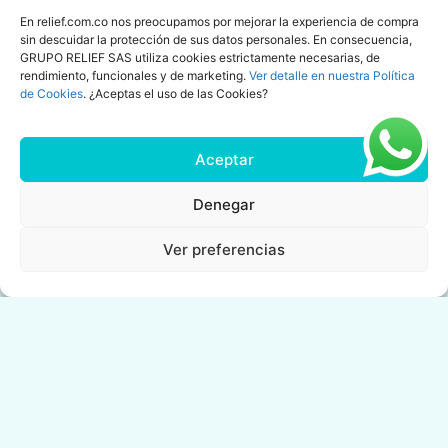
En relief.com.co nos preocupamos por mejorar la experiencia de compra
Nuevo
Nuevo
sin descuidar la protección de sus datos personales. En consecuencia,
GRUPO RELIEF SAS utiliza cookies estrictamente necesarias, de
rendimiento, funcionales y de marketing.
Ver detalle en nuestra Política
de Cookies
. ¿Aceptas el uso de las Cookies?
Aceptar
Denegar
Ver preferencias
KIT: 1 UÑAS SANAS + 1
Gel Fortalecedor de
FORTALECEDOR DE
Uñas
UÑAS
Mejora la hidratación,
Tratamiento y
resistencia y
fortalecimiento para el
apariencia de uñas