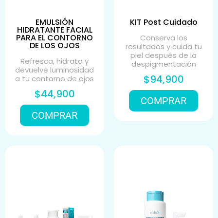
EMULSIÓN
KIT Post Cuidado
HIDRATANTE FACIAL
PARA EL CONTORNO
Conserva los
DE LOS OJOS
resultados y cuida tu
piel después de la
Refresca, hidrata y
despigmentación
devuelve luminosidad
$94,900
a tu contorno de ojos
$44,900
COMPRAR
COMPRAR