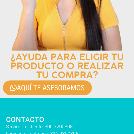
¿AYUDA PARA ELIGIR TU
PRODUCTO O REALIZAR
TU COMPRA?
AQUÍ TE ASESORAMOS
CONTACTO
Servicio al cliente: 300 3205808
Logística y entregas: 311 2300896