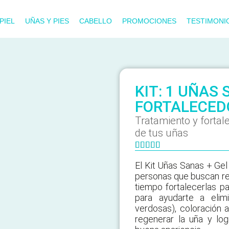
PIEL
UÑAS Y PIES
CABELLO
PROMOCIONES
TESTIMONI
KIT: 1 UÑAS 
FORTALECED
Tratamiento y fortale
de tus uñas





El Kit Uñas Sanas + Gel
personas que buscan re
tiempo fortalecerlas pa
para ayudarte a eli
verdosas), coloración 
regenerar la uña y log