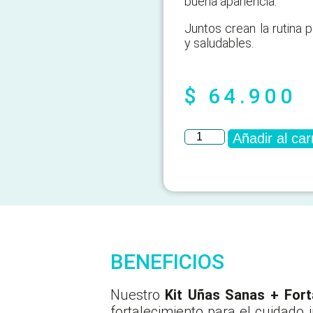
buena apariencia.
Juntos crean la rutina p
y saludables.
$
64.900
Añadir al car
BENEFICIOS
Nuestro
Kit Uñas Sanas + For
fortalecimiento para el cuidado