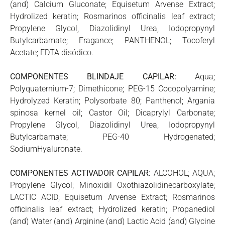
(and) Calcium Gluconate; Equisetum Arvense Extract;
Hydrolized keratin; Rosmarinos officinalis leaf extract;
Propylene Glycol, Diazolidinyl Urea, Iodopropynyl
Butylcarbamate; Fragance; PANTHENOL; Tocoferyl
Acetate; EDTA disódico.
COMPONENTES BLINDAJE CAPILAR:
Aqua;
Polyquaternium-7; Dimethicone; PEG-15 Cocopolyamine;
Hydrolyzed Keratin; Polysorbate 80; Panthenol; Argania
spinosa kernel oil; Castor Oil; Dicaprylyl Carbonate;
Propylene Glycol, Diazolidinyl Urea, Iodopropynyl
Butylcarbamate; PEG-40 Hydrogenated;
SodiumHyaluronate.
COMPONENTES ACTIVADOR CAPILAR:
ALCOHOL; AQUA;
Propylene Glycol; Minoxidil Oxothiazolidinecarboxylate;
LACTIC ACID; Equisetum Arvense Extract; Rosmarinos
officinalis leaf extract; Hydrolized keratin; Propanediol
(and) Water (and) Arginine (and) Lactic Acid (and) Glycine