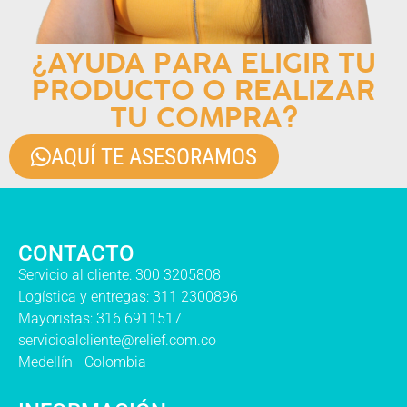
¿AYUDA PARA ELIGIR TU
PRODUCTO O REALIZAR
TU COMPRA?
AQUÍ TE ASESORAMOS
CONTACTO
Servicio al cliente: 300 3205808
Logística y entregas: 311 2300896
Mayoristas: 316 6911517
servicioalcliente@relief.com.co
Medellín - Colombia